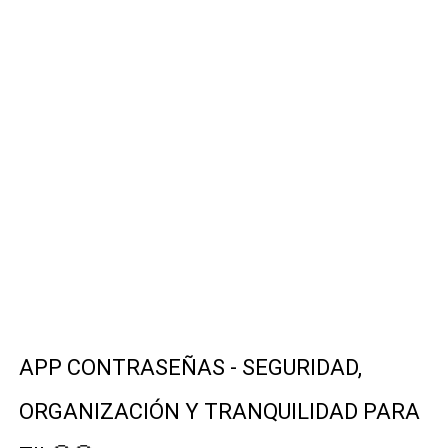
PANTALLA TRANSPARENTE - SORPRENDE A TODOS CON 
FONDOS 4D - TRANSFORMA TU PANTALLA CON FONDOS
SPAM LLAMADAS - DI ADIÓS AL SPAM CON ESTA INCREÍ
MI ACTIVIDAD - DESCÚBRELO TODO AQUÍ 👀😱📲
Fotos Pro - Crea Tu Foto de Pasaporte Profesional e
APP CONTRASEÑAS - SEGURIDAD,
ORGANIZACIÓN Y TRANQUILIDAD PARA